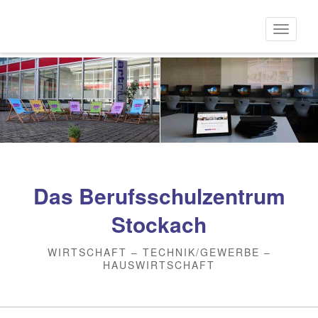
Direkt
zum
Naviga
Inhalt
aktivi
Das Berufsschulzentrum
Stockach
WIRTSCHAFT – TECHNIK/GEWERBE –
HAUSWIRTSCHAFT