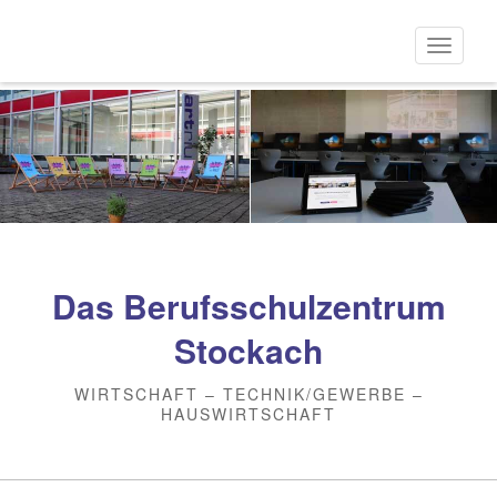
Direkt
zum
Naviga
Inhalt
aktivi
Das Berufsschulzentrum
Stockach
WIRTSCHAFT – TECHNIK/GEWERBE –
HAUSWIRTSCHAFT