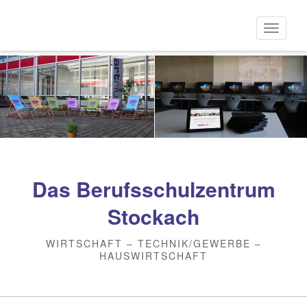
Direkt
zum
Naviga
Inhalt
aktivi
Das Berufsschulzentrum
Stockach
WIRTSCHAFT – TECHNIK/GEWERBE –
HAUSWIRTSCHAFT