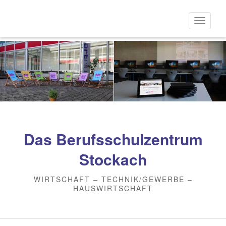
Direkt
zum
Naviga
Inhalt
aktivi
Das Berufsschulzentrum
Stockach
WIRTSCHAFT – TECHNIK/GEWERBE –
HAUSWIRTSCHAFT