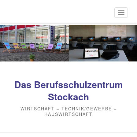
Direkt
zum
Naviga
Inhalt
aktivi
Das Berufsschulzentrum
Stockach
WIRTSCHAFT – TECHNIK/GEWERBE –
HAUSWIRTSCHAFT