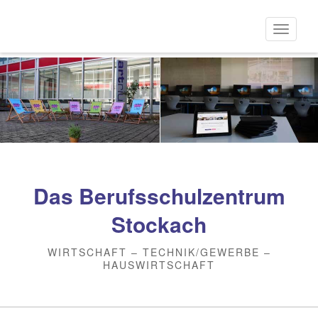
Direkt
zum
Naviga
Inhalt
aktivi
Das Berufsschulzentrum
Stockach
WIRTSCHAFT – TECHNIK/GEWERBE –
HAUSWIRTSCHAFT