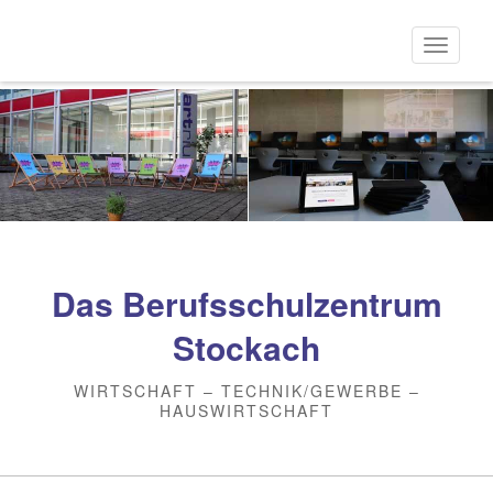
Direkt
zum
Naviga
Inhalt
aktivi
Das Berufsschulzentrum
Stockach
WIRTSCHAFT – TECHNIK/GEWERBE –
HAUSWIRTSCHAFT