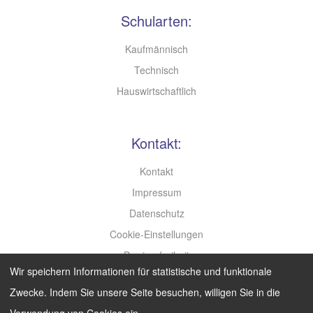
Schularten:
Kaufmännisch
Technisch
Hauswirtschaftlich
Kontakt:
Kontakt
Impressum
Datenschutz
Cookie-Einstellungen
Barrierefreiheit
Wir speichern Informationen für statistische und funktionale
Leichte Sprache
Zwecke. Indem Sie unsere Seite besuchen, willigen Sie in die
Verwendung von Cookies ein.