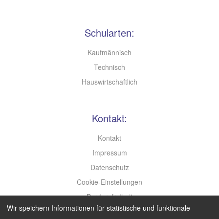
Schularten:
Kaufmännisch
Technisch
Hauswirtschaftlich
Kontakt:
Kontakt
Impressum
Datenschutz
Cookie-Einstellungen
Barrierefreiheit
Wir speichern Informationen für statistische und funktionale
Leichte Sprache