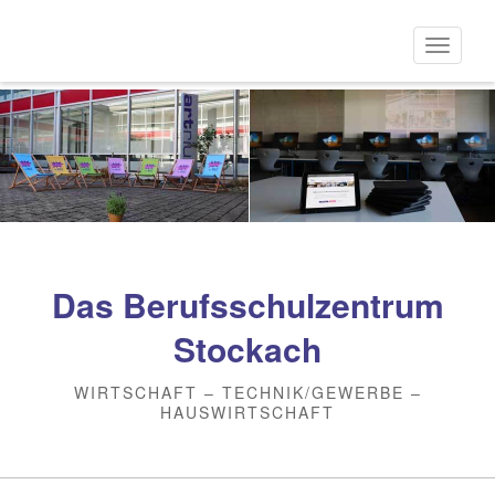
Direkt
zum
Naviga
Inhalt
aktivi
Das Berufsschulzentrum
Stockach
WIRTSCHAFT – TECHNIK/GEWERBE –
HAUSWIRTSCHAFT