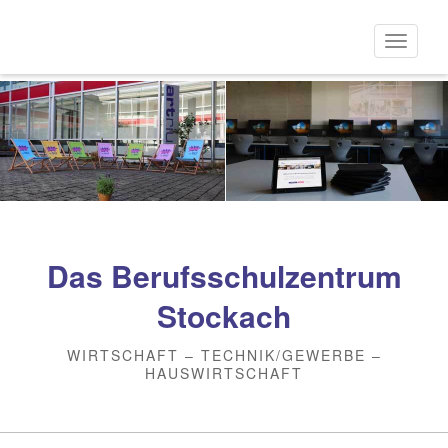
Direkt
zum
Naviga
Inhalt
aktivi
Das Berufsschulzentrum
Stockach
WIRTSCHAFT – TECHNIK/GEWERBE –
HAUSWIRTSCHAFT