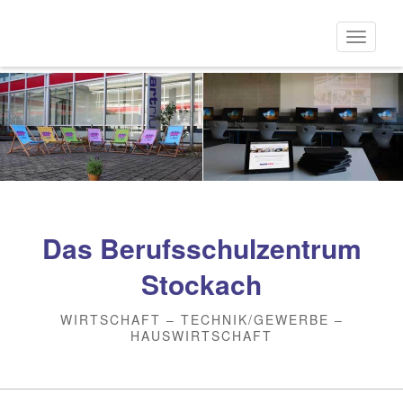
Direkt
zum
Naviga
Inhalt
aktivi
Das Berufsschulzentrum
Stockach
WIRTSCHAFT – TECHNIK/GEWERBE –
HAUSWIRTSCHAFT