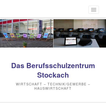
Direkt
zum
Naviga
Inhalt
aktivi
Das Berufsschulzentrum
Stockach
WIRTSCHAFT – TECHNIK/GEWERBE –
HAUSWIRTSCHAFT