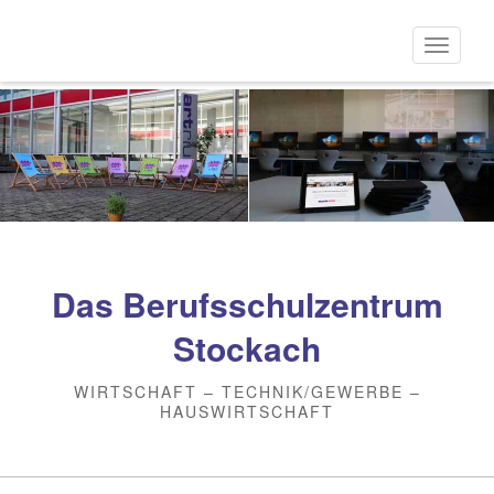
Direkt
zum
Naviga
Inhalt
aktivi
Das Berufsschulzentrum
Stockach
WIRTSCHAFT – TECHNIK/GEWERBE –
HAUSWIRTSCHAFT