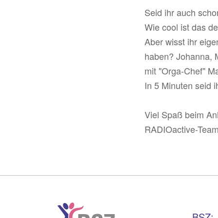
Seid ihr auch scho
Wie cool ist das 
Aber wisst ihr eige
haben? Johanna, M
mit "Orga-Chef" Ma
In 5 Minuten seid ih
Viel Spaß beim A
RADIOactive-Tea
BSZ: