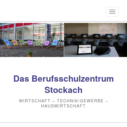
Direkt
zum
Naviga
Inhalt
aktivi
Das Berufsschulzentrum
Stockach
WIRTSCHAFT – TECHNIK/GEWERBE –
HAUSWIRTSCHAFT