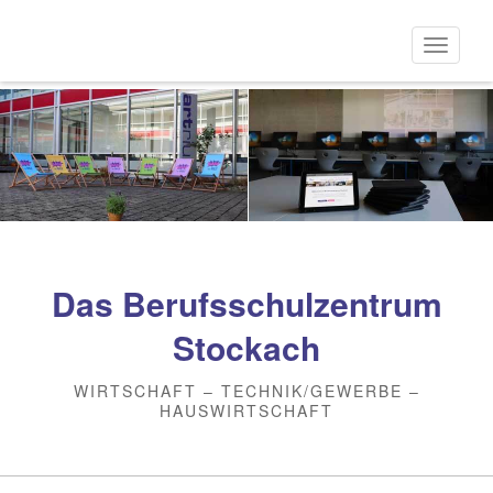
Direkt
zum
Naviga
Inhalt
aktivi
Das Berufsschulzentrum
Stockach
WIRTSCHAFT – TECHNIK/GEWERBE –
HAUSWIRTSCHAFT