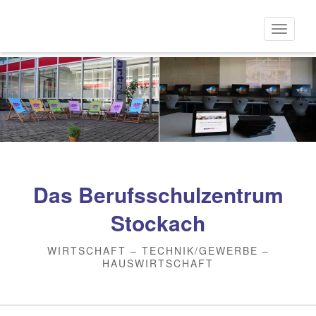
Direkt
zum
Naviga
Inhalt
aktivi
Das Berufsschulzentrum
Stockach
WIRTSCHAFT – TECHNIK/GEWERBE –
HAUSWIRTSCHAFT