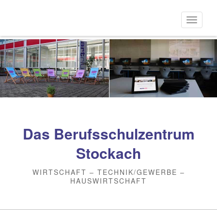
Direkt
zum
Naviga
Inhalt
aktivi
Das Berufsschulzentrum
Stockach
WIRTSCHAFT – TECHNIK/GEWERBE –
HAUSWIRTSCHAFT