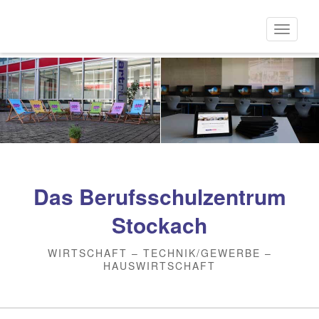
Direkt
zum
Naviga
Inhalt
aktivi
Das Berufsschulzentrum
Stockach
WIRTSCHAFT – TECHNIK/GEWERBE –
HAUSWIRTSCHAFT