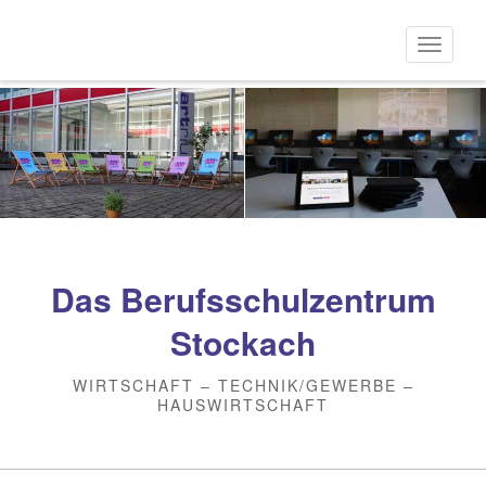
Direkt
zum
Naviga
Inhalt
aktivi
Das Berufsschulzentrum
Stockach
WIRTSCHAFT – TECHNIK/GEWERBE –
HAUSWIRTSCHAFT