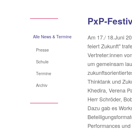
PxP-Festiv
Main
navigation
​Am 17./ 18.Juni 2
Alle News & Termine
feiert Zukunft" traf
Presse
Vertreter:innen vo
Schule
um gemeinsam laut 
zukunftsorientiert
Termine
Thinktank und Zuku
Archiv
Khedira, Verena Pa
Herr Schröder, Bob
Dazu gab es Works
Beteiligungsformat
Performances und T