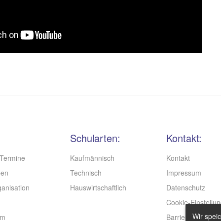
Schularten:
Kontakt:
Termine
Kaufmännisch
Kontakt
ben
Technisch
Impressum
anisation
Hauswirtschaftlich
Datenschutz
Cookie-Einstellu
Wir speic
am
Barrierefreiheit