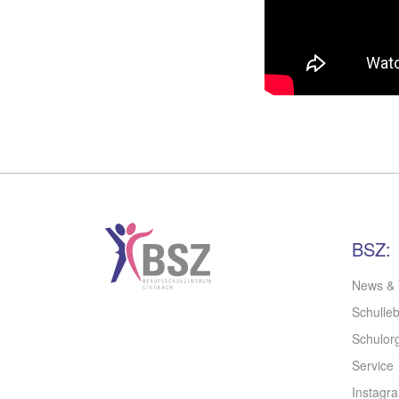
BSZ:
News & 
Schulle
Schulorg
Service
Instagr