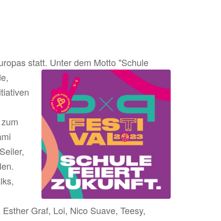
Europas statt. Unter dem Motto "Schule
de,
tiativen
n zum
ami
eiler,
len.
lks,
Esther Graf, Loi, Nico Suave, Teesy,