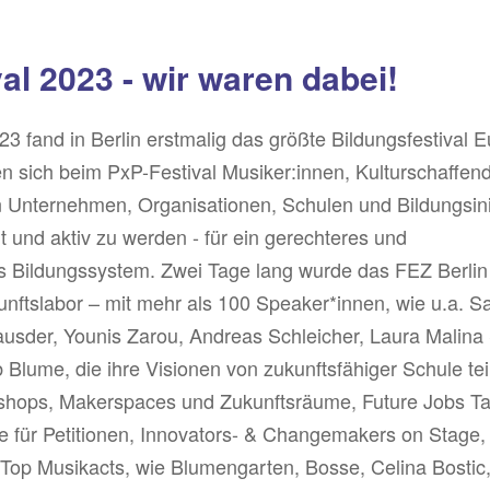
al 2023 - wir waren dabei!
023 fand in Berlin erstmalig das größte Bildungsfestival 
en
sich beim PxP-Festival Musiker:innen, Kulturschaffen
n Unternehmen, Organisationen, Schulen und Bildungsini
und aktiv zu werden - für ein gerechteres und
es Bildungssystem. Zwei Tage lang wurde das FEZ Berli
nftslabor – mit mehr als 100 Speaker*innen, wie u.a. S
usder, Younis Zarou, Andreas Schleicher, Laura Malina S
 Blume, die ihre Visionen von zukunftsfähiger Schule tei
hops, Makerspaces und Zukunftsräume, Future Jobs Ta
e für Petitionen, Innovators- & Changemakers on Stage,
op Musikacts, wie Blumengarten, Bosse, Celina Bostic, 