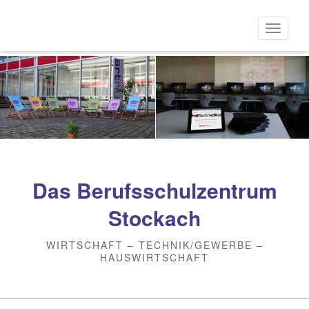
Direkt
zum
Naviga
Inhalt
aktivi
Das Berufsschulzentrum
Stockach
WIRTSCHAFT – TECHNIK/GEWERBE –
HAUSWIRTSCHAFT