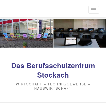
Direkt
zum
Naviga
Inhalt
aktivi
Das Berufsschulzentrum
Stockach
WIRTSCHAFT – TECHNIK/GEWERBE –
HAUSWIRTSCHAFT