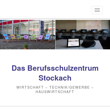
Direkt
zum
Naviga
Inhalt
aktivi
Das Berufsschulzentrum
Stockach
WIRTSCHAFT – TECHNIK/GEWERBE –
HAUSWIRTSCHAFT