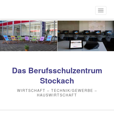
Direkt
zum
Naviga
Inhalt
aktivi
Das Berufsschulzentrum
Stockach
WIRTSCHAFT – TECHNIK/GEWERBE –
HAUSWIRTSCHAFT