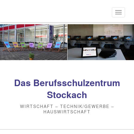
Direkt
zum
Naviga
Inhalt
aktivi
Das Berufsschulzentrum
Stockach
WIRTSCHAFT – TECHNIK/GEWERBE –
HAUSWIRTSCHAFT