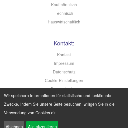
Kaufmännisch
Technisch
Hauswirtschaftlich
Kontakt:
Kontakt
Impressum
Datenschutz
Cookie-Einstellungen
Barrierefreiheit
Wir speichern Informationen für statistische und funktionale
Leichte Sprache
Zwecke. Indem Sie unsere Seite besuchen, willigen Sie in die
Verwendung von Cookies ein.
Search
Ablehnen
Alle akzeptieren