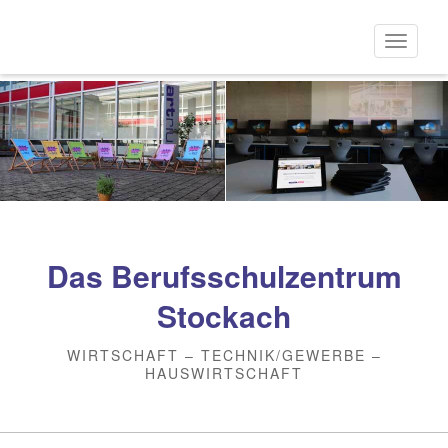
Direkt
zum
Naviga
Inhalt
aktivi
Das Berufsschulzentrum
Stockach
WIRTSCHAFT – TECHNIK/GEWERBE –
HAUSWIRTSCHAFT