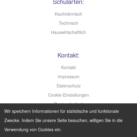
Schularten:
Kaufmännisch
Technisch
Hauswirtschaftlich
Kontakt:
Kontakt
Impressum
Datenschutz
Cookie-Einstellungen
Barrierefreiheit
Wir speichern Informationen für statistische und funktionale
Leichte Sprache
Zwecke. Indem Sie unsere Seite besuchen, willigen Sie in die
Verwendung von Cookies ein.
Search