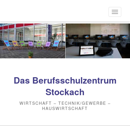
Direkt
zum
Naviga
Inhalt
aktivi
Das Berufsschulzentrum
Stockach
WIRTSCHAFT – TECHNIK/GEWERBE –
HAUSWIRTSCHAFT